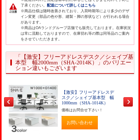
了承ください。
配送について詳しくはこちら
※商品仕様は随時改善されており、入荷時期等により多少のデザ
イン変更（部品の色や形、縫製・脚の形状など）が行われる場合
があります。
※商品はOAランドグループ店舗でも販売しております。在庫状況
は常に流動しておりますので、在庫切れ等の際は同等品のご案内
をさせていただきます。
「【激安】フリーアドレスデスク／シェイブ基
本型 幅2000mm（SHA-2014K）」のバリエー
ション違いもございます
【激安】フリーアドレスデ
スク／シェイブ基本型 幅
1000mm（SHA-1014K）
価格はお問合せ下さい！
お問い合わせ