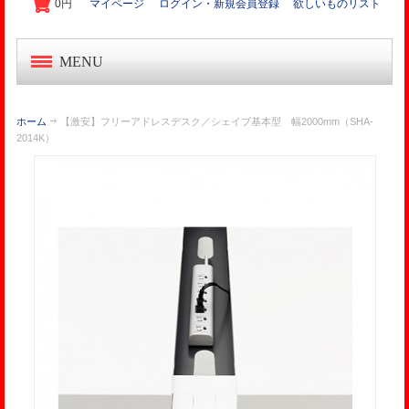
0円
マイページ
ログイン・新規会員登録
欲しいものリスト
MENU
中古オフィス家具
ホーム
【激安】フリーアドレスデスク／シェイブ基本型 幅2000mm（SHA-
2014K）
新品オフィス家具
OA機器・事務機
起業家セット
オフィス作り導入事例