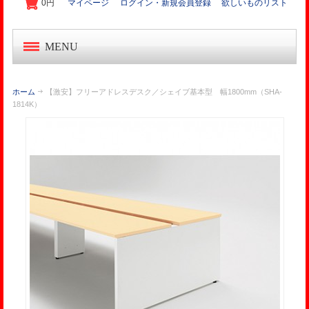
0円
マイページ
ログイン・新規会員登録
欲しいものリスト
MENU
中古オフィス家具
ホーム
【激安】フリーアドレスデスク／シェイブ基本型 幅1800mm（SHA-
1814K）
新品オフィス家具
OA機器・事務機
起業家セット
オフィス作り導入事例