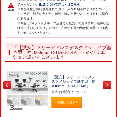
了承ください。
配送について詳しくはこちら
※商品仕様は随時改善されており、入荷時期等により多少のデザ
イン変更（部品の色や形、縫製・脚の形状など）が行われる場合
があります。
※商品はOAランドグループ店舗でも販売しております。在庫状況
は常に流動しておりますので、在庫切れ等の際は同等品のご案内
をさせていただきます。
「【激安】フリーアドレスデスク／シェイブ基
本型 幅1800mm（SHA-1814K）」のバリエー
ション違いもございます
【激安】フリーアドレスデ
スク／シェイブ基本型 幅
1000mm（SHA-1014K）
価格はお問合せ下さい！
お問い合わせ