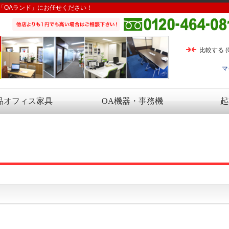
「OAランド」にお任せください！
比較する
(
マ
品オフィス家具
OA機器・事務機
起