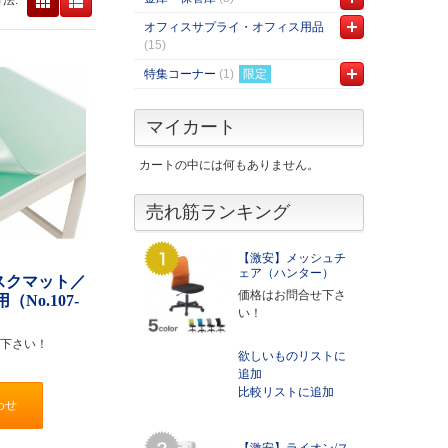
オフィスサプライ・オフィス用品
(15)
特集コーナー
(1)
限定
マイカート
カートの中には何もありません。
売れ筋ランキング
【激安】メッシュチ
ェア（ハンター）
スクマット／
価格はお問合せ下さ
（No.107-
い！
）
下さい！
欲しいものリストに
追加
比較リストに追加
わせ