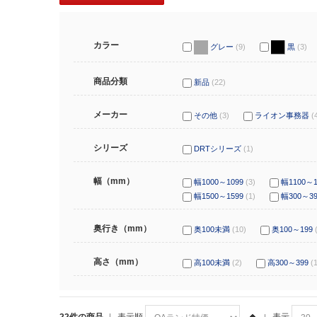
カラー
グレー
(9)
黒
(3)
商品分類
新品
(22)
メーカー
その他
(3)
ライオン事務器
(
シリーズ
DRTシリーズ
(1)
幅（mm）
幅1000～1099
(3)
幅1100～1
幅1500～1599
(1)
幅300～39
奥行き（mm）
奥100未満
(10)
奥100～199
高さ（mm）
高100未満
(2)
高300～399
(
22件の商品
表示順
表示