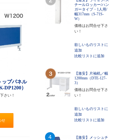
【激安】ライオン/ス
チールロッカー/ハン
ガータイプ・1人用/
幅317mm（S-71S-
W）
価格はお問合せ下さ
い！
欲しいものリストに
追加
比較リストに追加
【激安】片袖机／幅
1200mm（DTE-127-
トップパネル
3）
-DP1200）
価格はお問合せ下さ
下さい！
い！
欲しいものリストに
追加
比較リストに追加
わせ
4
【激安】メッシュチ