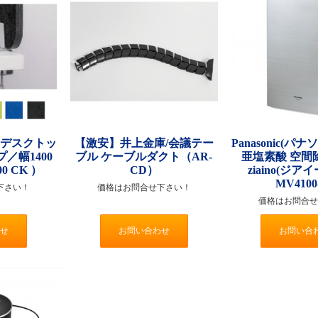
トデスクトッ
【激安】井上金庫/会議テー
Panasonic(パ
／幅1400
ブル ケーブルダクト（AR-
亜塩素酸 空間
0 CK ）
CD）
ziaino(ジア
MV4100
下さい！
価格はお問合せ下さい！
価格はお問合せ
せ
お問い合わせ
お問い合