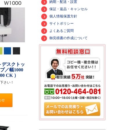
納期・配送・設置
保証・返品・キャンセル
個人情報保護方針
サイトポリシー
よくあるご質問
御見積書の作成について
トデスクトッ
プ／幅1000
00 CK ）
下さい！
わせ