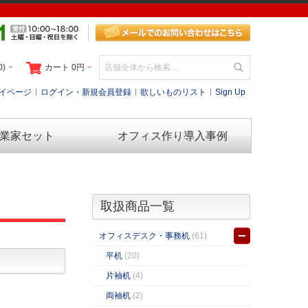
0)
カート
0円
イページ
ログイン・新規会員登録
欲しいものリスト
Sign Up
業家セット
オフィス作り導入事例
取扱商品一覧
オフィスデスク・事務机
(61)
平机
(20)
片袖机
(4)
両袖机
(2)