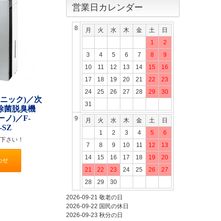
営業日カレンダー
8
月
火
水
木
金
土
日
1
2
3
4
5
6
7
8
9
10
11
12
13
14
15
16
17
18
19
20
21
22
23
24
25
26
27
28
29
30
ナソニック)／次
31
除菌脱臭機
イーノ)／F-
9
月
火
水
木
金
土
日
-SZ
1
2
3
4
5
6
下さい！
7
8
9
10
11
12
13
14
15
16
17
18
19
20
わせ
21
22
23
24
25
26
27
28
29
30
2026-09-21
敬老の日
2026-09-22
国民の休日
2026-09-23
秋分の日