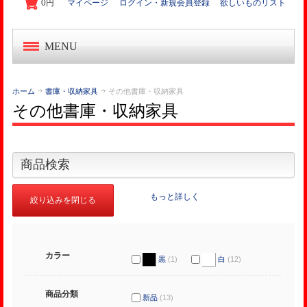
0円
マイページ
ログイン・新規会員登録
欲しいものリスト
MENU
中古オフィス家具
ホーム
書庫・収納家具
その他書庫・収納家具
その他書庫・収納家具
新品オフィス家具
OA機器・事務機
商品検索
起業家セット
もっと詳しく
絞り込みを閉じる
オフィス作り導入事例
カラー
黒
(1)
白
(12)
商品分類
新品
(13)