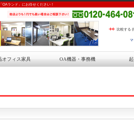
「OAランド」にお任せください！
比較する
(
マ
品オフィス家具
OA機器・事務機
起