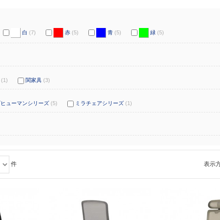
白
(7)
赤
(5)
青
(5)
緑
(5)
(1)
関家具
(3)
ゴヒューマンシリーズ
(5)
ミラチェアシリーズ
(1)
件
表示方