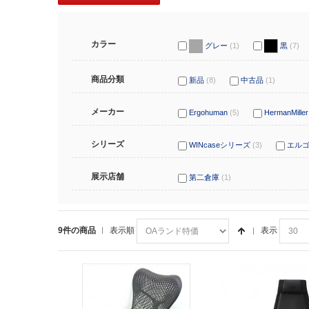
カラー
グレー
(1)
黒
(7)
商品分類
新品
(8)
中古品
(1)
メーカー
Ergohuman
(5)
HermanMiller
シリーズ
WINcaseシリーズ
(3)
エル
展示店舗
第二倉庫
(1)
9件の商品
表示順
表示