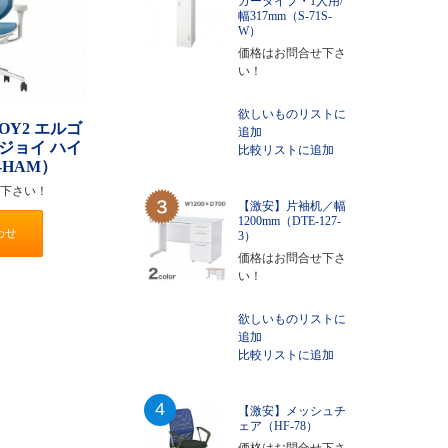
ガータイプ・1人用/
幅317mm（S-71S-
W）
価格はお問合せ下さ
い！
欲しいものリストに
NJOY2 エルゴ
追加
ジョイ ハイ
比較リストに追加
-HAM）
下さい！
【激安】片袖机／幅
1200mm（DTE-127-
わせ
3）
価格はお問合せ下さ
い！
欲しいものリストに
追加
比較リストに追加
4
【激安】メッシュチ
ェア（HF-78）