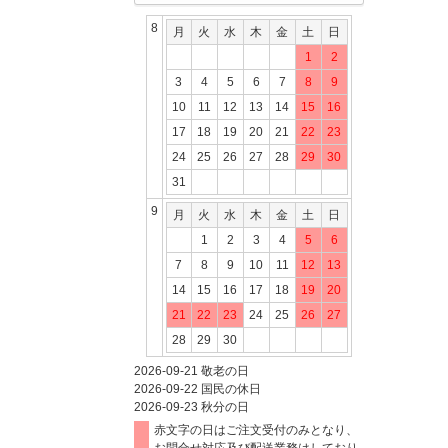
8
月
火
水
木
金
土
日
1
2
3
4
5
6
7
8
9
10
11
12
13
14
15
16
17
18
19
20
21
22
23
24
25
26
27
28
29
30
31
9
月
火
水
木
金
土
日
1
2
3
4
5
6
7
8
9
10
11
12
13
14
15
16
17
18
19
20
21
22
23
24
25
26
27
28
29
30
2026-09-21
敬老の日
2026-09-22
国民の休日
2026-09-23
秋分の日
赤文字の日はご注文受付のみとなり、
お問合せ対応及び配送業務はしており