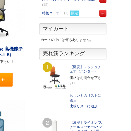
(15)
特集コーナー
(1)
限定
マイカート
カートの中には何もありません。
se 高機能チ
売れ筋ランキング
-LB)
下さい！
【激安】メッシュチ
ェア（ハンター）
価格はお問合せ下さ
わせ
い！
欲しいものリストに
追加
比較リストに追加
【激安】ライオン/ス
チールロッカー/ハン