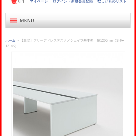
0円
マイページ
ログイン・新規会員登録
欲しいものリスト
MENU
中古オフィス家具
ホーム
【激安】フリーアドレスデスク／シェイブ基本型 幅1200mm（SHA-
1214K）
新品オフィス家具
OA機器・事務機
起業家セット
オフィス作り導入事例