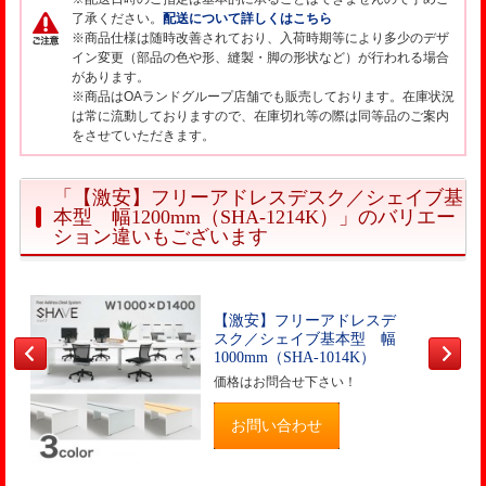
了承ください。
配送について詳しくはこちら
※商品仕様は随時改善されており、入荷時期等により多少のデザ
イン変更（部品の色や形、縫製・脚の形状など）が行われる場合
があります。
※商品はOAランドグループ店舗でも販売しております。在庫状況
は常に流動しておりますので、在庫切れ等の際は同等品のご案内
をさせていただきます。
「【激安】フリーアドレスデスク／シェイブ基
本型 幅1200mm（SHA-1214K）」のバリエー
ション違いもございます
【激安】フリーアドレスデ
スク／シェイブ基本型 幅
1000mm（SHA-1014K）
価格はお問合せ下さい！
お問い合わせ