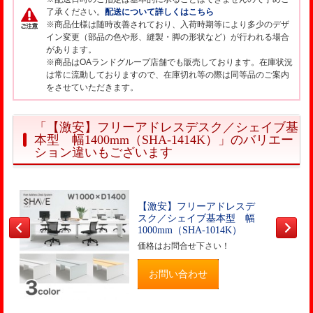
了承ください。
配送について詳しくはこちら
※商品仕様は随時改善されており、入荷時期等により多少のデザ
イン変更（部品の色や形、縫製・脚の形状など）が行われる場合
があります。
※商品はOAランドグループ店舗でも販売しております。在庫状況
は常に流動しておりますので、在庫切れ等の際は同等品のご案内
をさせていただきます。
「【激安】フリーアドレスデスク／シェイブ基
本型 幅1400mm（SHA-1414K）」のバリエー
ション違いもございます
【激安】フリーアドレスデ
スク／シェイブ基本型 幅
1000mm（SHA-1014K）
価格はお問合せ下さい！
お問い合わせ