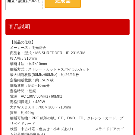
組立・設置について
商品説明
【製品の仕様】
メーカー名：明光商会
商品名・型式：MS SHREDDER ID-231SRM
投入幅：310mm
細断寸法 ：約7×10mm
細断方式：ストレートカット＋スパイラルカット
最大細断枚数(50Mhz/60Mhz)：約 26/26 枚
定格細断枚数：約 15/15 枚
細断速度：約2～10ｍ/分
定格時間 ：連続
電源：AC 100V 50MHz / 60Mhz
定格消費電力：480W
大きW X D X H：700 × 300 × 710mm
質量：約 69 kg
細断可能物：PPC 紙等の紙、CD、DVD、FD、クレジットカード、プ
リペイドカード
状態：中古相応（色あせ・小キズあり） スライドドアのゴ
ム部分破損(画像あり)