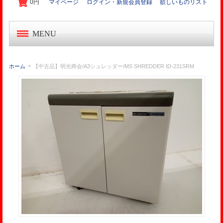
0円
マイページ
ログイン・新規会員登録
欲しいものリスト
MENU
中古オフィス家具
ホーム
【中古品】明光商会/A3シュレッダー/MS SHREDDER ID-231SRM
新品オフィス家具
OA機器・事務機
起業家セット
オフィス作り導入事例