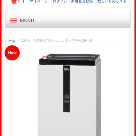
0円
マイページ
ログイン・新規会員登録
欲しいものリスト
MENU
中古オフィス家具
ホーム
【新品】明光商会/A3シュレッダー/PD-F65P-LM
新品オフィス家具
New
OA機器・事務機
起業家セット
オフィス作り導入事例