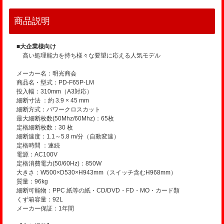
商品説明
■大企業様向け
高い処理能力を持ち様々な要望に応える人気モデル
メーカー名：明光商会
商品名・型式：PD-F65P-LM
投入幅：310mm（A3対応）
細断寸法 ：約 3.9 × 45 mm
細断方式：パワークロスカット
最大細断枚数(50Mhz/60Mhz)：65枚
定格細断枚数：30 枚
細断速度：1.1～5.8 m/分（自動変速）
定格時間 ：連続
電源：AC100V
定格消費電力(50/60Hz)：850W
大きさ：W500×D530×H943mm（スイッチ含むH968mm）
質量：96kg
細断可能物：PPC 紙等の紙・CD/DVD・FD・MO・カード類
くず箱容量：92L
メーカー保証：1年間