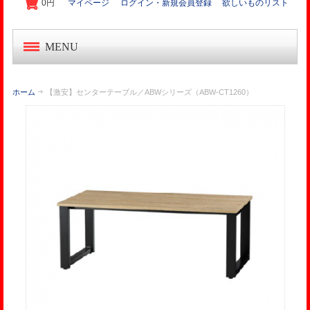
0円
マイページ
ログイン・新規会員登録
欲しいものリスト
MENU
中古オフィス家具
ホーム
【激安】センターテーブル／ABWシリーズ（ABW-CT1260）
新品オフィス家具
OA機器・事務機
起業家セット
オフィス作り導入事例