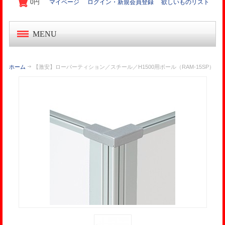
0円
マイページ
ログイン・新規会員登録
欲しいものリスト
MENU
中古オフィス家具
ホーム
【激安】ローパーティション／スチール／H1500用ボール（RAM-15SP）
新品オフィス家具
OA機器・事務機
起業家セット
オフィス作り導入事例