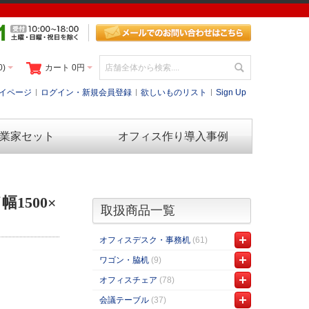
0)
カート
0円
イページ
ログイン・新規会員登録
欲しいものリスト
Sign Up
業家セット
オフィス作り導入事例
1500×
取扱商品一覧
オフィスデスク・事務机
(61)
ワゴン・脇机
(9)
オフィスチェア
(78)
会議テーブル
(37)