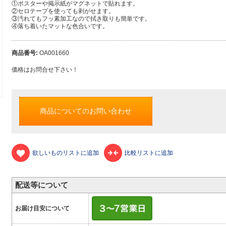
①ポスターや掲示紙がマグネットで貼れます。
②セロテープを使っても剥がせます。
③汚れてもフッ素加工なので拭き取りも簡単です。
④落ち着いたマットな色合いです。
商品番号:
OA001660
価格はお問合せ下さい！
商品についてのお問い合わせ
欲しいものリストに追加
比較リストに追加
配送等について
お届け目安について