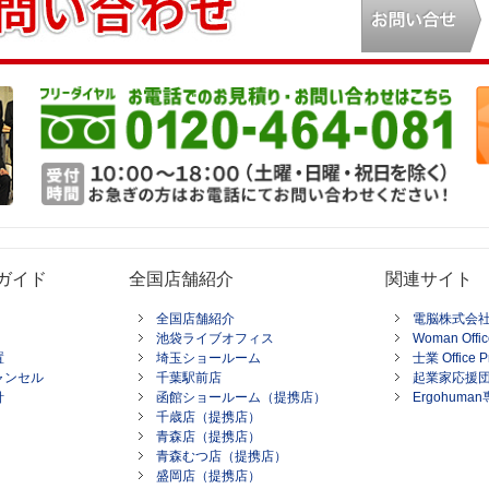
ガイド
全国店舗紹介
関連サイト
全国店舗紹介
電脳株式会
池袋ライブオフィス
Woman Offic
置
埼玉ショールーム
士業 Office P
ャンセル
千葉駅前店
起業家応援
針
函館ショールーム（提携店）
Ergohum
千歳店（提携店）
青森店（提携店）
青森むつ店（提携店）
盛岡店（提携店）