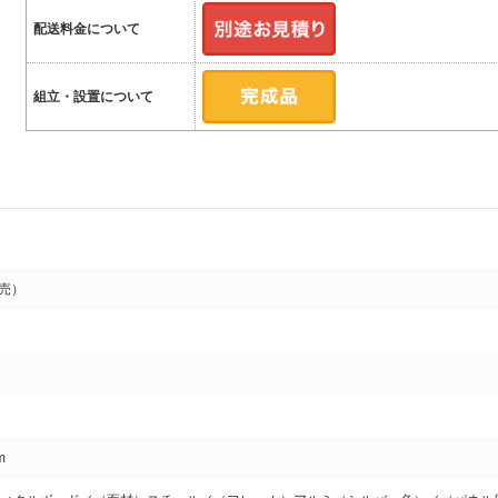
配送料金について
組立・設置について
売）
m