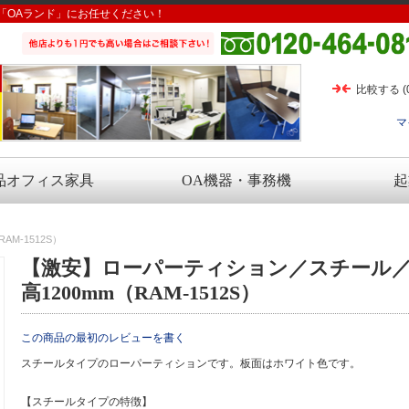
「OAランド」にお任せください！
比較する
(
マ
品オフィス家具
OA機器・事務機
起
M-1512S）
【激安】ローパーティション／スチール／幅
高1200mm（RAM-1512S）
この商品の最初のレビューを書く
スチールタイプのローパーティションです。板面はホワイト色です。
【スチールタイプの特徴】