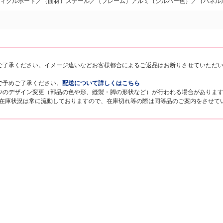
ティクルボード／（面材）スチール／（フレーム）アルミ（シルバー色）／（パネル厚
ご了承ください。イメージ違いなどお客様都合によるご返品はお断りさせていただ
で予めご了承ください。
配送について詳しくはこちら
少のデザイン変更（部品の色や形、縫製・脚の形状など）が行われる場合がありま
。在庫状況は常に流動しておりますので、在庫切れ等の際は同等品のご案内をさせて