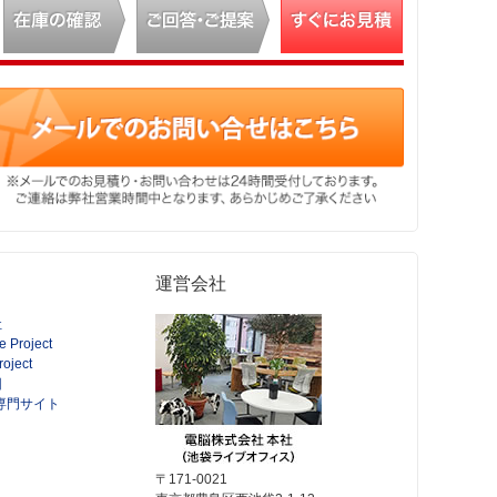
運営会社
社
e Project
roject
団
an専門サイト
〒171-0021