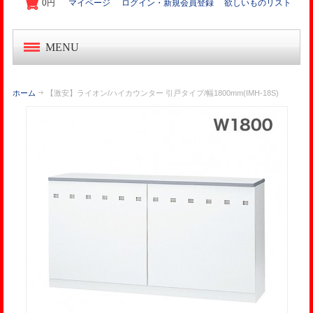
0円
マイページ
ログイン・新規会員登録
欲しいものリスト
MENU
中古オフィス家具
ホーム
【激安】ライオン/ハイカウンター 引戸タイプ/幅1800mm(IMH-18S)
新品オフィス家具
OA機器・事務機
起業家セット
オフィス作り導入事例