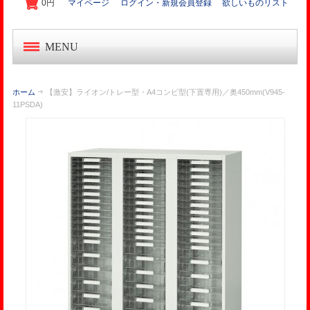
0円
マイページ
ログイン・新規会員登録
欲しいものリスト
MENU
中古オフィス家具
ホーム
【激安】ライオン/トレー型・A4コンビ型(下置専用)／奥450mm(V945-
11PSDA)
新品オフィス家具
OA機器・事務機
起業家セット
オフィス作り導入事例