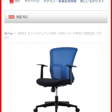
0円
マイページ
ログイン・新規会員登録
欲しいものリスト
MENU
中古オフィス家具
ホーム
【激安】オフィスチェア／USM・GSMシリーズ専用Ｔ型固定肘（TT-
01）
新品オフィス家具
OA機器・事務機
起業家セット
オフィス作り導入事例