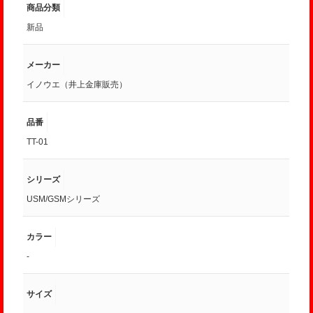
商品分類
新品
メーカー
イノウエ（井上金庫販売）
品番
TT-01
シリーズ
USM/GSMシリーズ
カラー
-
サイズ